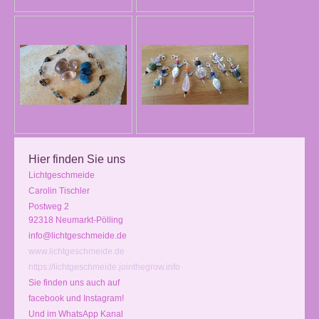
Hier finden Sie uns
Lichtgeschmeide
Carolin Tischler
Postweg 2
92318 Neumarkt-Pölling
info@lichtgeschmeide.de
www.lichtgeschmeide.de
https://lichtgeschmeide.jointhegrow.info
Sie finden uns auch auf
facebook und Instagram!
Und im WhatsApp Kanal